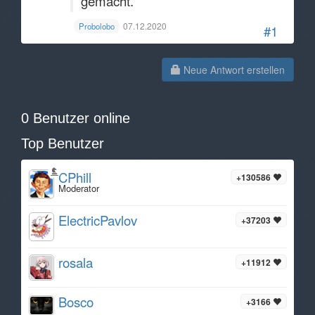
gemacht.
07.12.2020
Probolobo
#1
Neue Antwort erstellen
0 Benutzer online
Top Benutzer
CPhill
+130586
Moderator
ElectricPavlov
+37203
rosala
+11912
Bosco
+3166