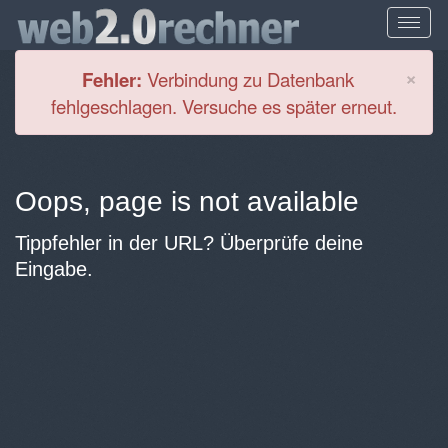
Cl
×
Fehler:
Verbindung zu Datenbank
fehlgeschlagen. Versuche es später erneut.
Oops, page is not available
Tippfehler in der URL? Überprüfe deine
Eingabe.