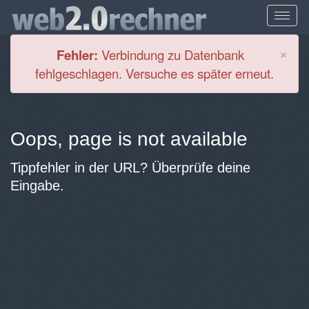
Cl
×
Fehler:
Verbindung zu Datenbank
fehlgeschlagen. Versuche es später erneut.
Oops, page is not available
Tippfehler in der URL? Überprüfe deine
Eingabe.