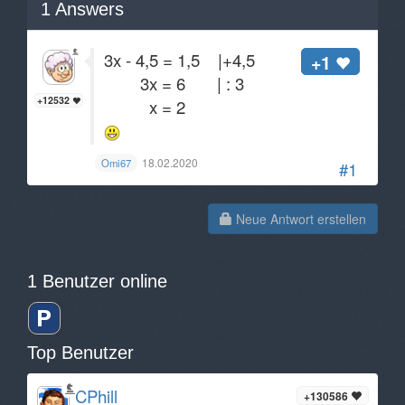
1
Answers
3x - 4,5 = 1,5 |+4,5
+1
3x = 6 | : 3
+12532
x = 2
18.02.2020
Omi67
#1
Neue Antwort erstellen
1 Benutzer online
Top Benutzer
CPhill
+130586