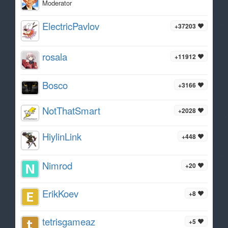
Moderator
ElectricPavlov
+37203
rosala
+11912
Bosco
+3166
NotThatSmart
+2028
HiylinLink
+448
Nimrod
+20
ErikKoev
+8
tetrisgameaz
+5