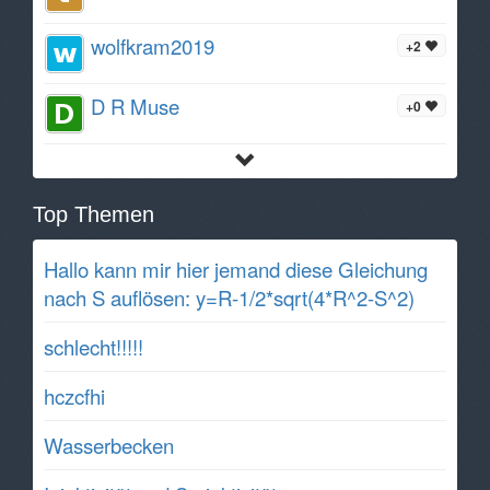
wolfkram2019
+2
D R Muse
+0
Top Themen
Hallo kann mir hier jemand diese Gleichung
nach S auflösen: y=R-1/2*sqrt(4*R^2-S^2)
schlecht!!!!!
hczcfhi
Wasserbecken