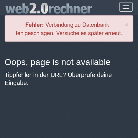
Cl
×
Fehler:
Verbindung zu Datenbank
fehlgeschlagen. Versuche es später erneut.
Oops, page is not available
Tippfehler in der URL? Überprüfe deine
Eingabe.