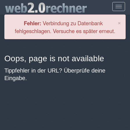
Cl
×
Fehler:
Verbindung zu Datenbank
fehlgeschlagen. Versuche es später erneut.
Oops, page is not available
Tippfehler in der URL? Überprüfe deine
Eingabe.