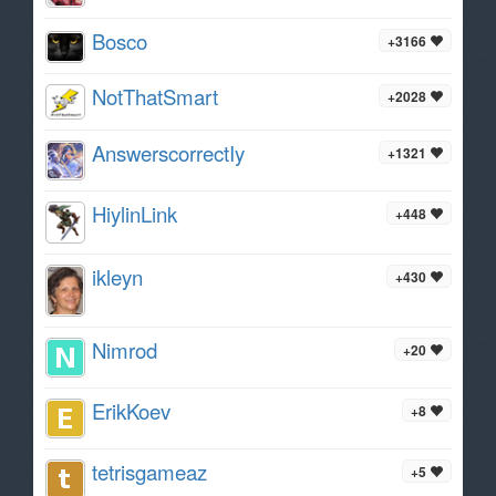
Bosco
+3166
NotThatSmart
+2028
AnswerscorrectIy
+1321
HiylinLink
+448
ikleyn
+430
Nimrod
+20
ErikKoev
+8
tetrisgameaz
+5