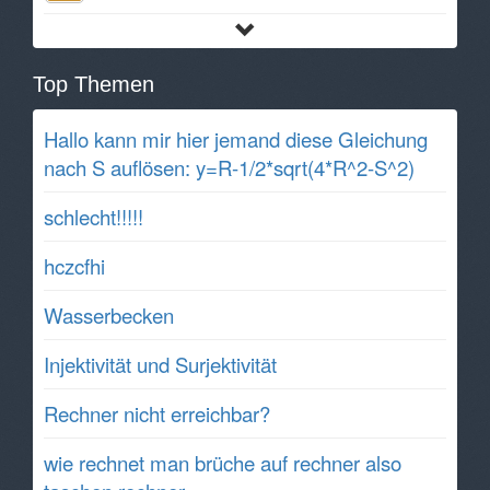
Top Themen
Hallo kann mir hier jemand diese Gleichung
nach S auflösen: y=R-1/2*sqrt(4*R^2-S^2)
schlecht!!!!!
hczcfhi
Wasserbecken
Injektivität und Surjektivität
Rechner nicht erreichbar?
wie rechnet man brüche auf rechner also