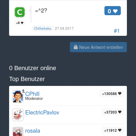
=^2?
0
+8
27.04.2017
Chillerkeks
#1
Neue Antwort erstellen
0 Benutzer online
Top Benutzer
CPhill
+130586
Moderator
ElectricPavlov
+37203
rosala
+11912