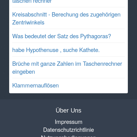
taschen rechner
Kreisabschnitt - Berechung des zugehörigen
Zentriwinkels
Was bedeutet der Satz des Pythagoras?
habe Hypothenuse , suche Kathete.
Brüche mit ganze Zahlen im Taschenrechner
eingeben
Klammernauflösen
Über Uns
Impressum
Datenschutzrichtlinie