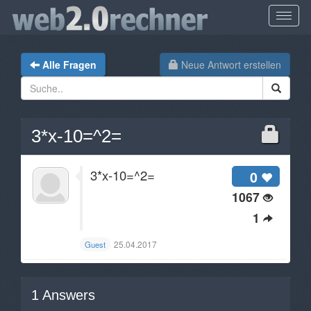
Alle Fragen
Neue Antwort erstellen
3*x-10=^2=
3*x-10=^2=
0
1067
1
25.04.2017
Guest
1
Answers