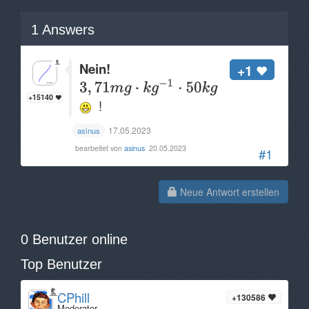
1
Answers
Nein!
+1
+15140
!
17.05.2023
asinus
bearbeitet von
asinus
20.05.2023
#1
Neue Antwort erstellen
0 Benutzer online
Top Benutzer
CPhill
+130586
Moderator