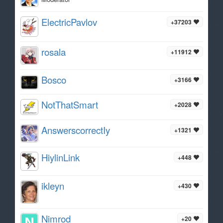
ElectricPavlov
+37203
rosala
+11912
Bosco
+3166
NotThatSmart
+2028
AnswerscorrectIy
+1321
HiylinLink
+448
ikleyn
+430
Nimrod
+20