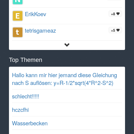
ErikKoev
+8
tetrisgameaz
+5
Top Themen
Hallo kann mir hier jemand diese Gleichung
nach S auflösen: y=R-1/2*sqrt(4*R^2-S^2)
schlecht!!!!!
hczcfhi
Wasserbecken