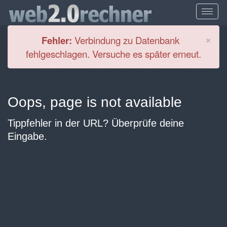
Cl
×
Fehler:
Verbindung zu Datenbank
fehlgeschlagen. Versuche es später erneut.
Oops, page is not available
Tippfehler in der URL? Überprüfe deine
Eingabe.