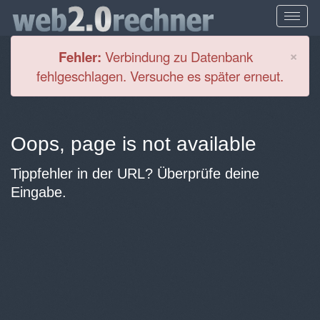
Cl
×
Fehler:
Verbindung zu Datenbank
fehlgeschlagen. Versuche es später erneut.
Oops, page is not available
Tippfehler in der URL? Überprüfe deine
Eingabe.