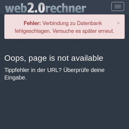
Cl
×
Fehler:
Verbindung zu Datenbank
fehlgeschlagen. Versuche es später erneut.
Oops, page is not available
Tippfehler in der URL? Überprüfe deine
Eingabe.