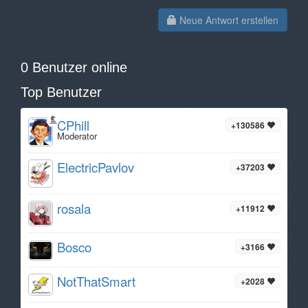
Neue Antwort erstellen
0 Benutzer online
Top Benutzer
CPhill
+130586
Moderator
ElectricPavlov
+37203
rosala
+11912
Bosco
+3166
NotThatSmart
+2028