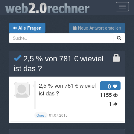
Alle Fragen
Neue Antwort erstellen
2,5 % von 781 € wieviel
ist das ?
2,5 % von 781 € wieviel
0
ist das ?
1155
1
01.07.2015
Guest