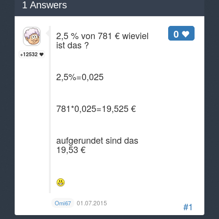
1
Answers
0
2,5 % von 781 € wieviel
ist das ?
+12532
2,5%=0,025
781*0,025=19,525 €
aufgerundet sind das
19,53 €
01.07.2015
Omi67
#1