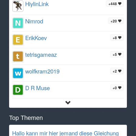
HiylinLink
+448
Nimrod
+20
ErikKoev
+8
tetrisgameaz
+5
wolfkram2019
+2
D R Muse
+0
Top Themen
Hallo kann mir hier jemand diese Gleichung