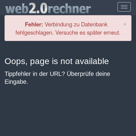
Cl
×
Fehler:
Verbindung zu Datenbank
fehlgeschlagen. Versuche es später erneut.
Oops, page is not available
Tippfehler in der URL? Überprüfe deine
Eingabe.