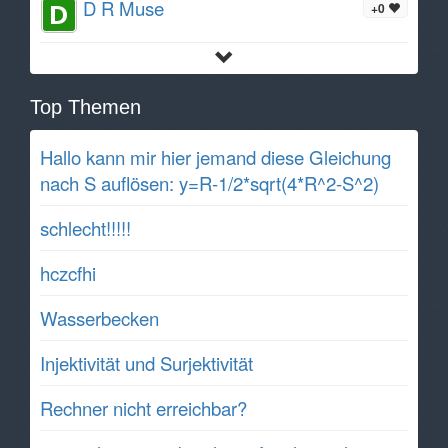
D R Muse
+0
Top Themen
Hallo kann mir hier jemand diese Gleichung
nach S auflösen: y=R-1/2*sqrt(4*R^2-S^2)
schlecht!!!!!
hczcfhi
Wasserbecken
Injektivität und Surjektivität
Rechner nicht erreichbar?