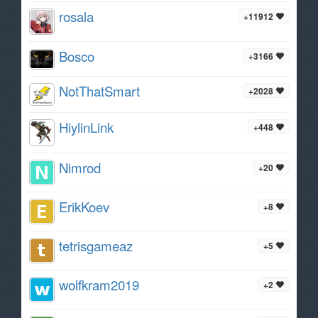
rosala
+11912
Bosco
+3166
NotThatSmart
+2028
HiylinLink
+448
Nimrod
+20
ErikKoev
+8
tetrisgameaz
+5
wolfkram2019
+2