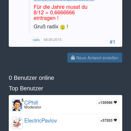
Für die Jahre musst du
8/12 = 0,6666666
eintragen !
Gruß radix
!
08.06.2015
radix
#1
Neue Antwort erstellen
0 Benutzer online
Top Benutzer
CPhill
+130586
Moderator
ElectricPavlov
+37203