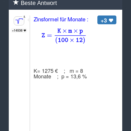
Beste Antwort
Zinsformel für Monate :
+3
+14538
(einfache Zinsrechnung)
K= 1275 € ; m = 8
Monate ; p = 13,6 %
Z =