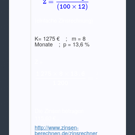
(einfache Zinsrechnung)
K= 1275 € ; m = 8
Monate ; p = 13,6 %
Z =
Die Zinsen betragen
115,60 € .
http://www.zinsen-
berechnen.de/zinsrechner.php