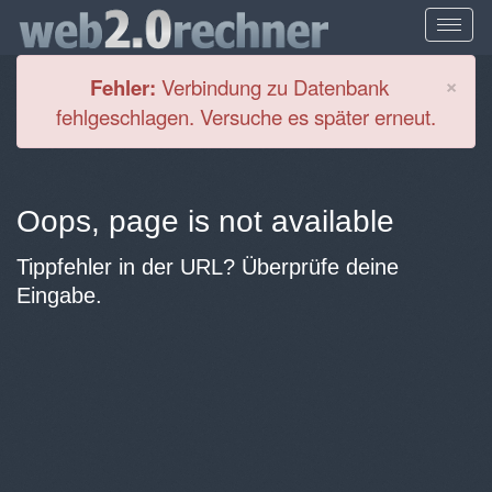
Cl
×
Fehler:
Verbindung zu Datenbank
fehlgeschlagen. Versuche es später erneut.
Oops, page is not available
Tippfehler in der URL? Überprüfe deine
Eingabe.