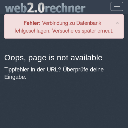
Cl
×
Fehler:
Verbindung zu Datenbank
fehlgeschlagen. Versuche es später erneut.
Oops, page is not available
Tippfehler in der URL? Überprüfe deine
Eingabe.