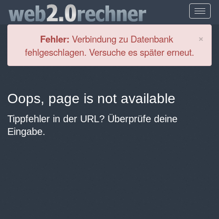
Cl
×
Fehler:
Verbindung zu Datenbank
fehlgeschlagen. Versuche es später erneut.
Oops, page is not available
Tippfehler in der URL? Überprüfe deine
Eingabe.