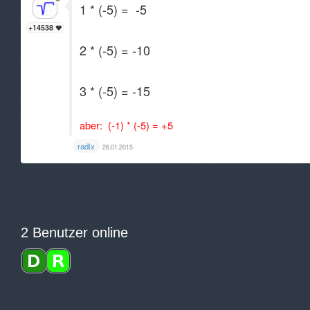
1 * (-5) = -5
+14538
2 * (-5) = -10
3 * (-5) = -15
aber: (-1) * (-5) = +5
radix
26.01.2015
2 Benutzer online