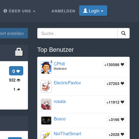
Login
ÜBER UNS
ANMELDEN
rt erstellen
Top Benutzer
CPhill
+130586
Moderator
0
932
ElectricPavlov
+37203
1
rosala
+11912
Bosco
+3166
NotThatSmart
+2028