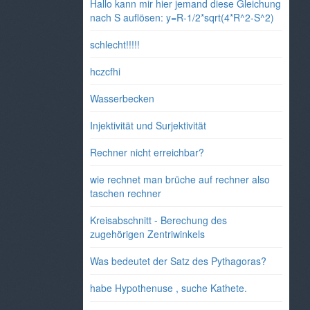
Hallo kann mir hier jemand diese Gleichung
nach S auflösen: y=R-1/2*sqrt(4*R^2-S^2)
schlecht!!!!!
hczcfhi
Wasserbecken
Injektivität und Surjektivität
Rechner nicht erreichbar?
wie rechnet man brüche auf rechner also
taschen rechner
Kreisabschnitt - Berechung des
zugehörigen Zentriwinkels
Was bedeutet der Satz des Pythagoras?
habe Hypothenuse , suche Kathete.