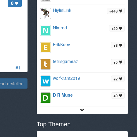
0
HiylinLink
+448
Nimrod
+20
ErikKoev
+8
tetrisgameaz
+5
#1
wolfkram2019
+2
rt erstellen
D R Muse
+0
Top Themen