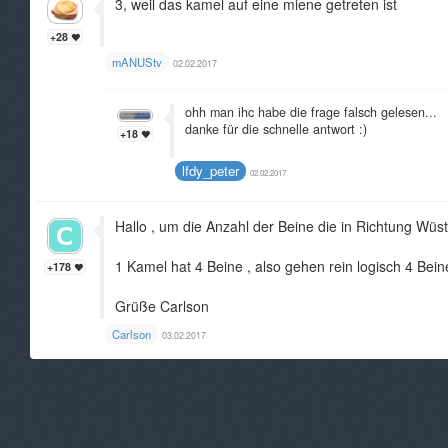
3, weil das kamel auf eine miene getreten ist
+28
mANUStv
02.02.2017
ohh man ihc habe die frage falsch gelesen...
danke für die schnelle antwort :)
+18
lfdy_peter
02.02.2017
Hallo , um die Anzahl der Beine die in Richtung Wüst
1 Kamel hat 4 Beine , also gehen rein logisch 4 Bei
+178
Grüße Carlson
Carlson
03.02.2017