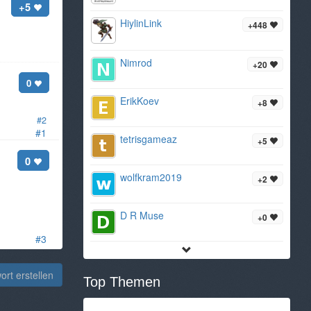
+5
HiylinLink
+448
Nimrod
+20
0
ErikKoev
+8
#2
#1
tetrisgameaz
+5
0
wolfkram2019
+2
D R Muse
+0
#3
rt erstellen
Top Themen