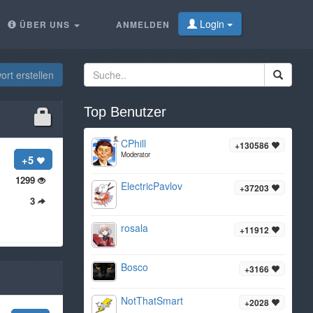
Login
ÜBER UNS
ANMELDEN
rt erstellen
Top Benutzer
CPhill
+130586
Moderator
+5
1299
ElectricPavlov
+37203
3
rosala
+11912
Bosco
+3166
NotThatSmart
+2028