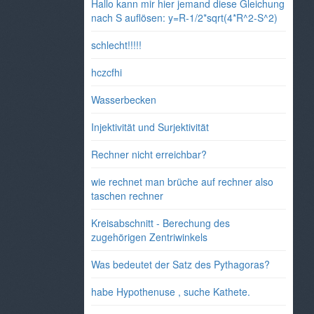
Hallo kann mir hier jemand diese Gleichung
nach S auflösen: y=R-1/2*sqrt(4*R^2-S^2)
schlecht!!!!!
hczcfhi
Wasserbecken
Injektivität und Surjektivität
Rechner nicht erreichbar?
wie rechnet man brüche auf rechner also
taschen rechner
Kreisabschnitt - Berechung des
zugehörigen Zentriwinkels
Was bedeutet der Satz des Pythagoras?
habe Hypothenuse , suche Kathete.