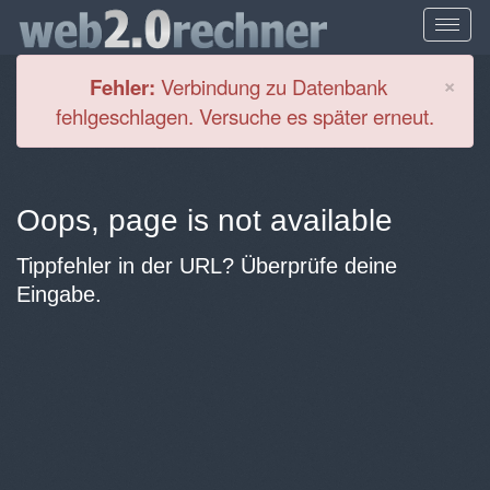
Cl
×
Fehler:
Verbindung zu Datenbank
fehlgeschlagen. Versuche es später erneut.
Oops, page is not available
Tippfehler in der URL? Überprüfe deine
Eingabe.