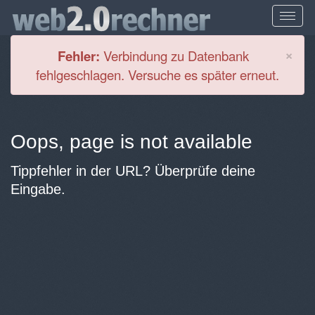
Cl
×
Fehler:
Verbindung zu Datenbank
fehlgeschlagen. Versuche es später erneut.
Oops, page is not available
Tippfehler in der URL? Überprüfe deine
Eingabe.