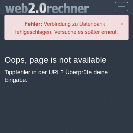
Cl
×
Fehler:
Verbindung zu Datenbank
fehlgeschlagen. Versuche es später erneut.
Oops, page is not available
Tippfehler in der URL? Überprüfe deine
Eingabe.