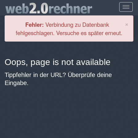
Cl
×
Fehler:
Verbindung zu Datenbank
fehlgeschlagen. Versuche es später erneut.
Oops, page is not available
Tippfehler in der URL? Überprüfe deine
Eingabe.