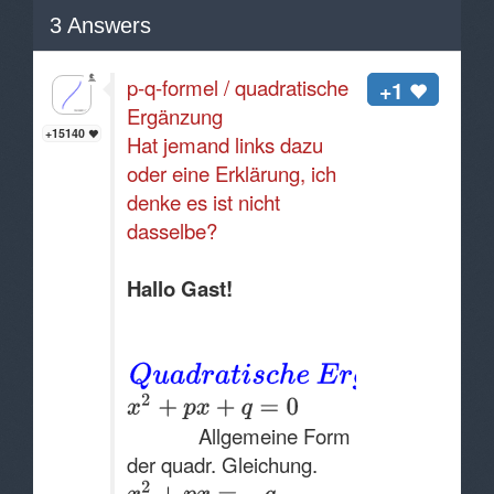
3
Answers
p-q-formel / quadratische
+1
Ergänzung
+15140
Hat jemand links dazu
oder eine Erklärung, ich
denke es ist nicht
dasselbe?
Hallo Gast!
Allgemeine Form
der quadr. Gleichung.