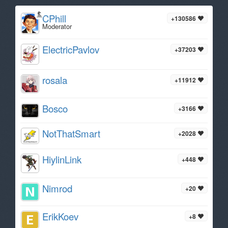
CPhill
+130586
Moderator
ElectricPavlov
+37203
rosala
+11912
Bosco
+3166
NotThatSmart
+2028
HiylinLink
+448
Nimrod
+20
ErikKoev
+8