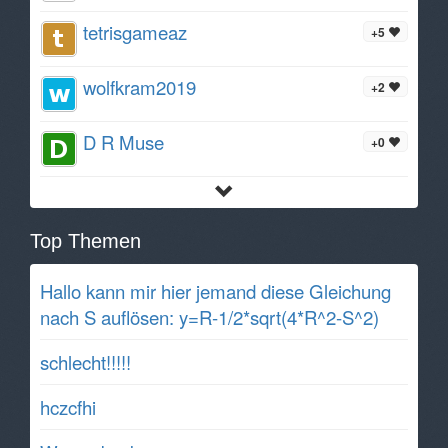
tetrisgameaz
+5
wolfkram2019
+2
D R Muse
+0
Top Themen
Hallo kann mir hier jemand diese Gleichung
nach S auflösen: y=R-1/2*sqrt(4*R^2-S^2)
schlecht!!!!!
hczcfhi