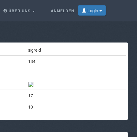
Login
ÜBER UNS
ANMELDEN
sigreid
134
17
10