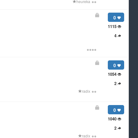
●
●
heureka
0
1115
4
●
●
●
●
0
1054
2
●
●
radix
0
1040
2
●
●
radix