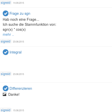
sigreid
14.09.2015
Frage zu sgn
Hab noch eine Frage...
Ich suche die Stammfunktion von:
sgn(x) * cos(x)
mehr ..
sigreid
23.08.2015
Integral
sigreid
23.08.2015
Differenzieren
Danke!
sigreid
15.08.2015