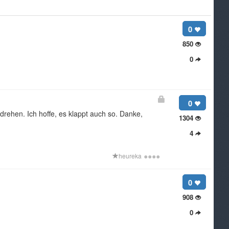
0
850
0
0
drehen. Ich hoffe, es klappt auch so. Danke,
1304
4
●
●
●
●
heureka
0
908
0