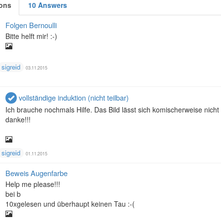
ons
10 Answers
Folgen Bernoulli
Bitte helft mir! :-)
sigreid
03.11.2015
vollständige induktion (nicht teilbar)
Ich brauche nochmals Hilfe. Das Bild lässt sich komischerweise nicht 
danke!!!
sigreid
01.11.2015
Beweis Augenfarbe
Help me please!!!
bei b
10xgelesen und überhaupt keinen Tau :-(