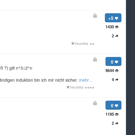
+5
1430
2
●
●
heureka
0
ß ?) gilt n^3<2^n
9644
4
digen induktion bin ich mir nicht sicher.
mehr ..
●
●
●
●
heureka
0
1195
2