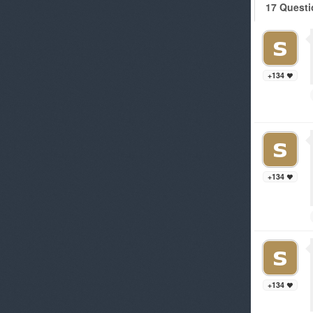
17 Questi
+134
+134
+134