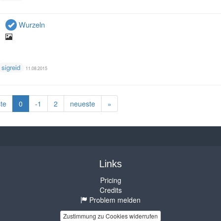
Wurzeln
sigreid
11.08.2015
te
0
-1
2
neueste
»
Links
Pricing
Credits
Problem melden
Zustimmung zu Cookies widerrufen