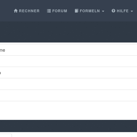
RECHNER
FORUM
FORMELN
HILFE
ame
p