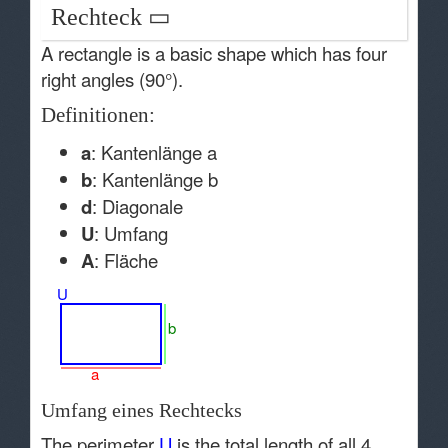
Rechteck ▭
A rectangle is a basic shape which has four
right angles (90°).
Definitionen:
a
: Kantenlänge a
b
: Kantenlänge b
d
: Diagonale
U
: Umfang
A
: Fläche
U
b
a
Umfang eines Rechtecks
The perimeter
U
is the total length of all 4