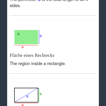
sides.
A
b
a
Fläche eines Rechtecks
The region inside a rectangle.
b
d
a