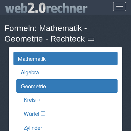
Formeln:
Mathematik
-
Geometrie
-
Rechteck ▭
Mathematik
Algebra
Geometrie
Kreis ○
Würfel ❒
Zylinder