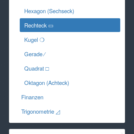
Hexagon (Sechseck)
Rechteck ▭
Kugel ❍
Gerade ⁄
Quadrat □
Oktagon (Achteck)
Finanzen
Trigonometrie ◿