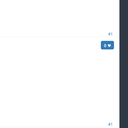
#1
0
#1