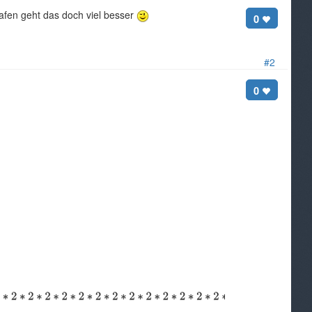
afen geht das doch viel besser
0
#2
0