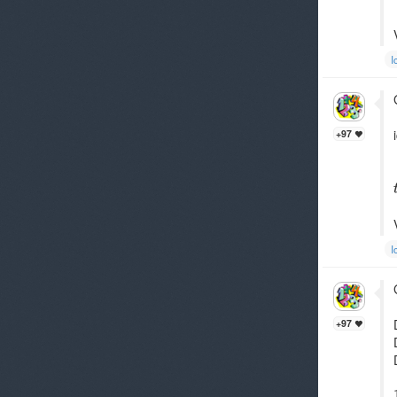
I
+97
I
+97