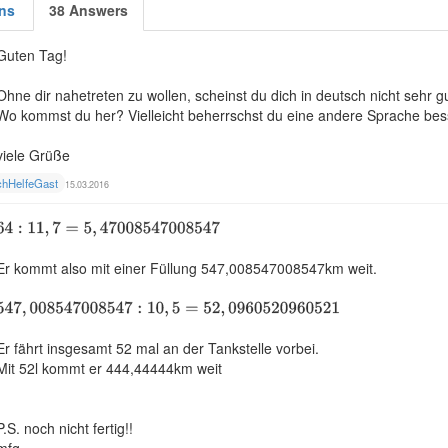
ns
38 Answers
Guten Tag!
Ohne dir nahetreten zu wollen, scheinst du dich in deutsch nicht sehr 
Wo kommst du her? Vielleicht beherrschst du eine andere Sprache bes
viele Grüße
chHelfeGast
15.03.2016
Er kommt also mit einer Füllung 547,008547008547km weit.
Er fährt insgesamt 52 mal an der Tankstelle vorbei.
Mit 52l kommt er 444,44444km weit
P.S. noch nicht fertig!!