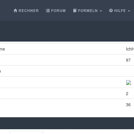
RECHNER
FORUM
FORMELN
HILFE
ame
IchH
97
p
2
36