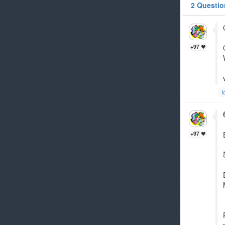
2 Questio
+97
I
+97