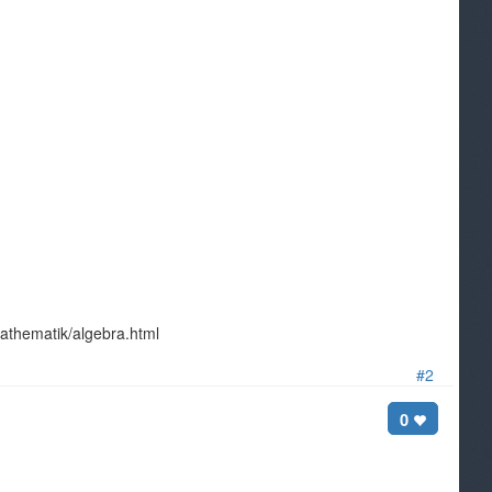
/mathematik/algebra.html
#2
0