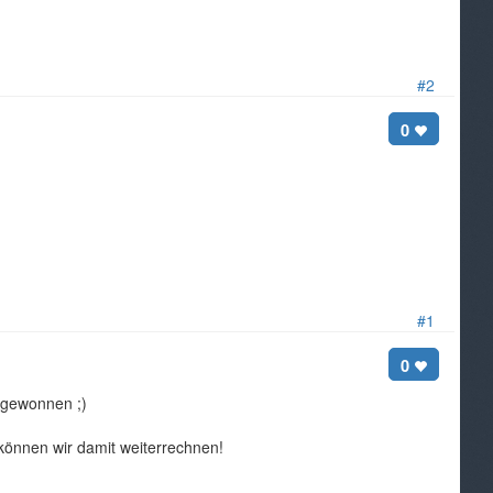
#2
0
#1
0
 gewonnen ;)
 können wir damit weiterrechnen!