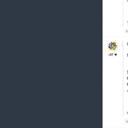
I
+97
I