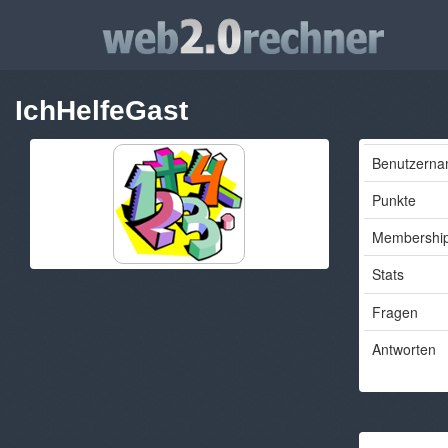
IchHelfeGast
Benutzern
Punkte
Membershi
Stats
Fragen
Antworten