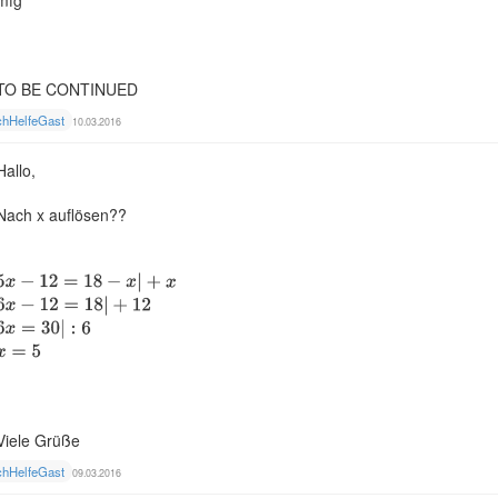
mfg
TO BE CONTINUED
chHelfeGast
10.03.2016
Hallo,
Nach x auflösen??
Viele Grüße
chHelfeGast
09.03.2016