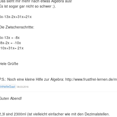
Das sieht mir mehr nach etwas Algebra aus!
Es ist sogar gar nicht so schwer ;).
5x-13x-2x+31x=21x
Die Zwischenschritte:
5x-13x = -8x
-8x-2x = -10x
-10x+31x= 21x
viele Grüße
P.S.: Noch eine kleine Hilfe zur Algebra: http://www.frustfrei-lernen.de
chHelfeGast
08.03.2016
Guten Abend!
2,3l sind 2300ml (ist vielleicht einfacher wie mit den Dezimalstellen.