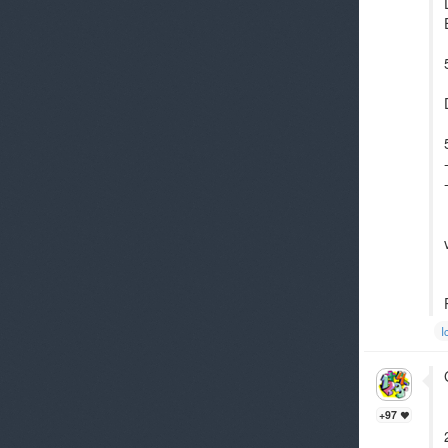
I
+97