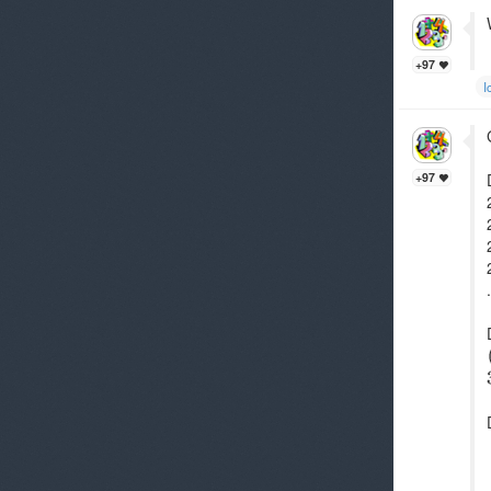
+97
I
+97
.