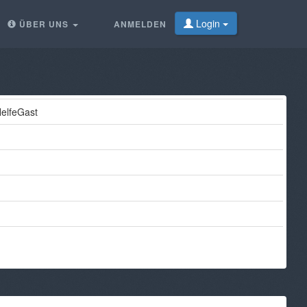
Login
ÜBER UNS
ANMELDEN
elfeGast