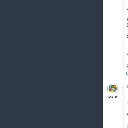
I
+97