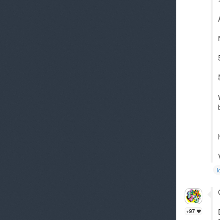
I
+97