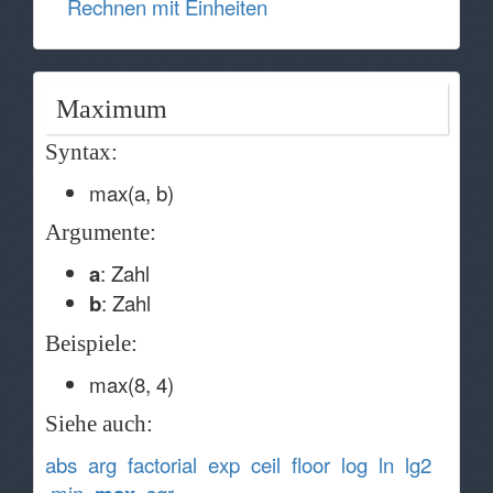
Rechnen mit Einheiten
Maximum
Syntax:
max(a, b)
Argumente:
a
: Zahl
b
: Zahl
Beispiele:
max(8, 4)
Siehe auch:
abs
arg
factorial
exp
ceil
floor
log
ln
lg2