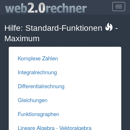
Hilfe:
Standard-Funktionen
-
Maximum
Komplexe Zahlen
Integralrechnung
Differentialrechnung
Gleichungen
Funktionsgraphen
Lineare Algebra - Vektoralgebra