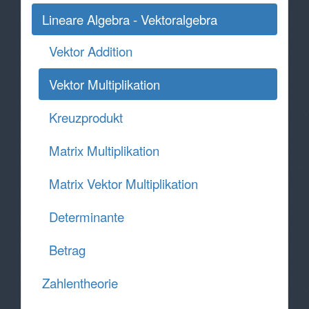
Lineare Algebra - Vektoralgebra
Vektor Addition
Vektor Multiplikation
Kreuzprodukt
Matrix Multiplikation
Matrix Vektor Multiplikation
Determinante
Betrag
Zahlentheorie