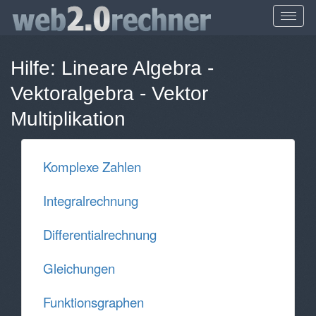
Hilfe:
Lineare Algebra -
Vektoralgebra
-
Vektor
Multiplikation
Komplexe Zahlen
Integralrechnung
Differentialrechnung
Gleichungen
Funktionsgraphen