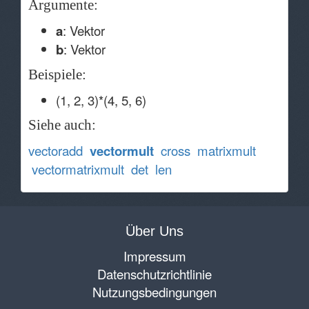
Argumente:
a
: Vektor
b
: Vektor
Beispiele:
(1, 2, 3)*(4, 5, 6)
Siehe auch:
vectoradd
vectormult
cross
matrixmult
vectormatrixmult
det
len
Über Uns
Impressum
Datenschutzrichtlinie
Nutzungsbedingungen