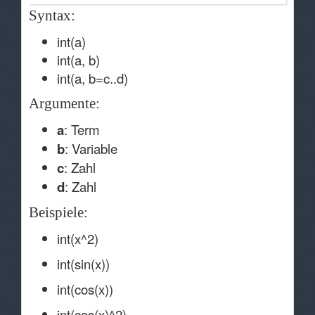
Syntax:
int(a)
int(a, b)
int(a, b=c..d)
Argumente:
a
: Term
b
: Variable
c
: Zahl
d
: Zahl
Beispiele:
int(x^2)
int(sin(x))
int(cos(x))
int(cos(x)^2)