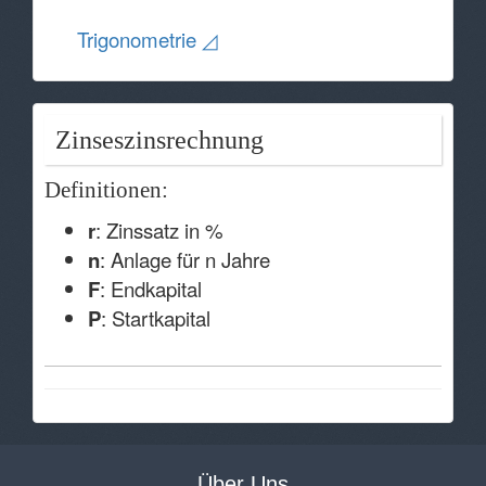
Trigonometrie ◿
Zinseszinsrechnung
Definitionen:
r
: Zinssatz in %
n
: Anlage für n Jahre
F
: Endkapital
P
: Startkapital
Über Uns