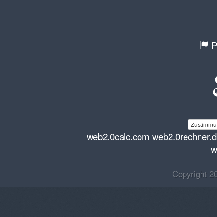
P
Zustimmun
web2.0calc.com
web2.0rechner.
w
Copyright 