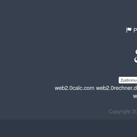
P
Zustimmun
web2.0calc.com
web2.0rechner.
w
Copyright 